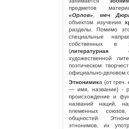
занимается
зоони
предметов матер
«Орлов»
,
меч Дюра
объектом изучения
х
разделы. Помимо эт
специальные напр
собственных в ху
(
литературная о
художественной лит
поэтическом творчест
официально-деловом с
Этнонимик
а (от греч
— имя, название) - 
происхождение и фу
названий наций, на
племенных союзов
общностей. Этнон
этнонимов, их упот