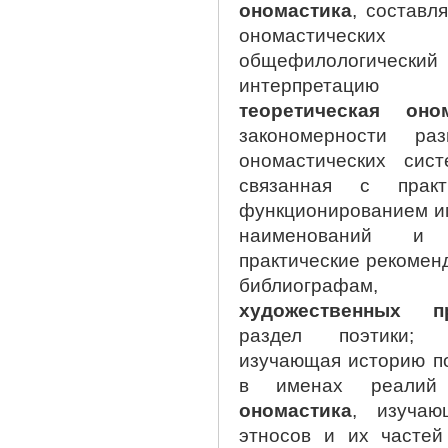
ономастика
, состав
ономастических
общефилологически
интерпретацию 
теоретическая оно
закономерности ра
ономастических сис
связанная с прак
функционированием им
наименований и 
практические рекомен
библиографа
художественных пр
раздел поэтики
изучающая историю по
в именах реали
ономастика
, изучаю
этносов и их частей