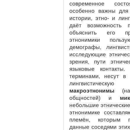
современное сост
особенно важны для
истории, этно- и лин
даёт возможность 
объяснить его про
этнонимики пользу
демографы, лингвист
исследующие этничес
зрения, пути этниче
языковые контакты.
терминами, несут в
лингвистическую
макроэтнонимы
(наз
общностей) и
ми
небольшие этнические
этнонимике составля
племён, которым п
данные соседями этих