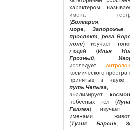
категориями собстве
характером называ
имена геогра
(
Болгария
море
,
Запорожье
проспект
,
река Вор
поле
) изучает
топ
людей (
Илья Ник
Грозный
,
Иг
исследует
антропо
космического простран
принятые в науке,
путь
,
Чепыга
анализирует
космо
небесных тел (
Лун
Галлея
) изучает
именами живо
(
Тузик
,
Барсик
,
З