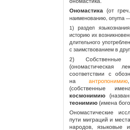
ономастика.
Ономастика
(от греч.
наименованию, onyma — 
1) раздел языкознани
историю их возникновен
длительного употреблен
с заимствованием в друг
2) Собственные 
(ономастическая ле
соответствии с обоз
на
антропонимию
(собственные име
космонимию
(назван
теонимию
(имена богов
Ономастические исс
пути миграций и мест
народов, языковые и