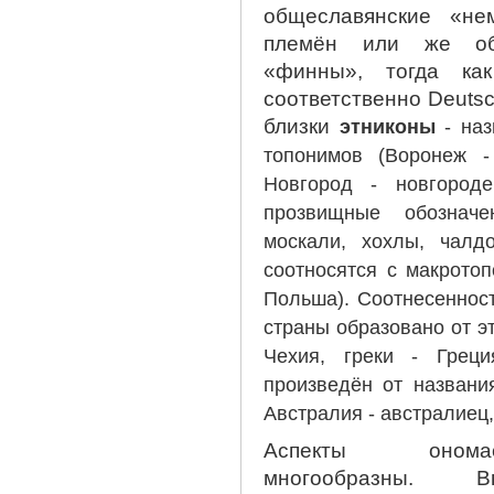
общеславянские «не
племён или же общ
«финны», тогда ка
соответственно Deutsc
близки
этниконы
-
наз
топонимов (Воронеж -
Новгород - новгород
прозвищные обозначе
москали, хохлы, чалд
соотносятся с макротоп
Польша). Соотнесенност
страны образовано от э
Чехия, греки - Греци
произведён от названи
Австралия - австралиец,
Аспекты ономас
многообразны. 