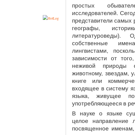
простых обывате
исследователей. Сего
представители самых 
географы, историк
литературоведы).
собственные имен
лингвистами, поско
зависимости от того
неживой природы о
животному, звездам, ул
книге или коммерч
входящее в систему я
языка, живущее п
употребляющееся в ре
В науке о языке сущ
целое направление л
посвященное именам,