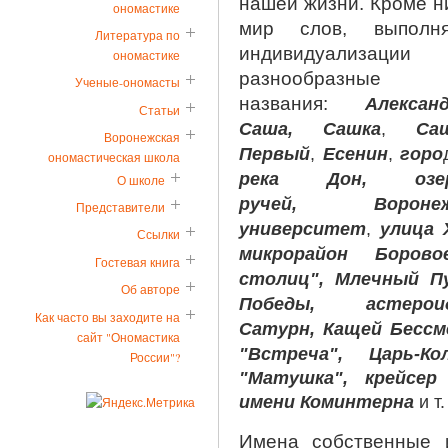
нашей жизни. Кроме н
ономастике
мир слов, выполн
Литература по
индивидуализации
ономастике
разнообр
Ученые-ономасты
названия:
Алекс
Статьи
Саша,
Сашка
,
Са
Воронежская
Первый
,
Есенин
,
горо
ономастическая школа
река Дон, озер
О школе
ручей,
Ворон
Представители
университет
,
улица 
Ссылки
микрорайон Боров
Гостевая книга
столиц",
Млечный П
Об авторе
Победы, астеро
Как часто вы заходите на
Сатурн,
Кащей Бессм
сайт "Ономастика
"Встреча", Царь-Ко
России"?
"Матушка", крейсер
имени Коминтерна
и т.
Имена собственные 