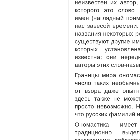
неизвестен их автор,
которого это слово 
имен (наглядный прим
нас завесой времени.
названия некоторых ре
существуют другие им
которых установле
известна; они неред
авторы этих слов-назв
Границы мира ономас
число таких необычны
от взора даже опытно
здесь также не мож
просто невозможно. Н
что русских фамилий и
Ономастика имее
традиционно выде