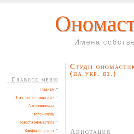
Ономаст
Имена собств
Студiї ономастик
(на укр. яз.)
Главное меню
Главная
Что такое ономастика?
Антропонимия
Топонимика
Новости ономастики
Аннотация
Конференции по