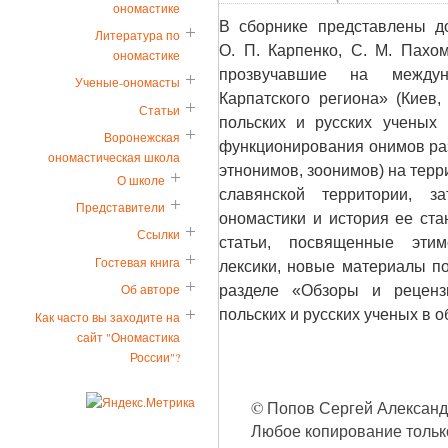
ономастике
В сборнике представлены д
Литература по
О. П. Карпенко, С. М. Пахом
ономастике
прозвучавшие на междун
Ученые-ономасты
Карпатского региона» (Киев,
Статьи
польских и русских ученых
Воронежская
функционирования онимов раз
ономастическая школа
этнонимов, зоонимов) на терр
О школе
славянской территории, за
Представители
ономастики и история ее ста
Ссылки
статьи, посвященные этим
Гостевая книга
лексики, новые материалы п
разделе «Обзоры и реценз
Об авторе
польских и русских ученых в о
Как часто вы заходите на
сайт "Ономастика
России"?
© Попов Сергей Александро
Любое копирование только 