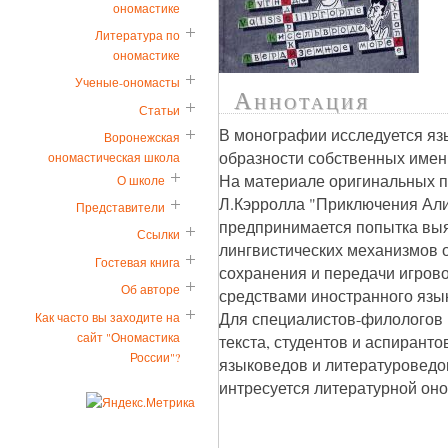
ономастике
Литература по
ономастике
Ученые-ономасты
Аннотация
Статьи
В монографии исследуется яз
Воронежская
образности собственных имен
ономастическая школа
На материале оригинальных п
О школе
Л.Кэрролла "Приключения Али
Представители
предпринимается попытка выя
Ссылки
лингвистических механизмов 
Гостевая книга
сохранения и передачи игров
Об авторе
средствами иностранного язы
Для специалистов-филологов в
Как часто вы заходите на
сайт "Ономастика
текста, студентов и аспирант
России"?
языковедов и литературоведов
интресуется литературной оно