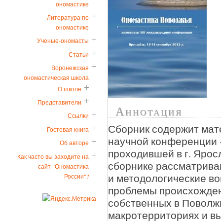
ономастике
Литература по
ономастике
Ученые-ономасты
Статьи
Воронежская
ономастическая школа
О школе
Представители
Аннотация
Ссылки
Сборник содержит мат
Гостевая книга
научной конференции 
Об авторе
проходившей в г. Яросл
Как часто вы заходите на
сборнике рассматрива
сайт "Ономастика
и методологические во
России"?
проблемы происхожден
собственных в Поволжь
макротерриториях и в