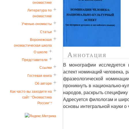
ономастике
Литература по
ономастике
Ученые-ономасты
Статьи
Воронежская
ономастическая школа
О школе
Аннотация
Представители
В монографии исследуется 
Ссылки
аспект номинаций человека, 
Гостевая книга
фразеологической номинаци
Об авторе
проникнуть в национально-кул
Как часто вы заходите на
народов, раскрыть специфику 
сайт "Ономастика
Адресуется филологам и широ
России"?
основы интегральной науки о 