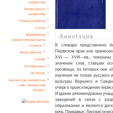
ономастике
Литература по
ономастике
Ученые-ономасты
Статьи
Воронежская
Аннотация
ономастическая школа
В словаре представлено б
О школе
Пермском крае или принесен
Представители
XVI — XVIII—вв., показаны
Ссылки
значения слов, ставших о
Гостевая книга
прозвища, из которых они о
Об авторе
изучения не только русского 
Как часто вы заходите на
культуры Верхнего и Средн
сайт "Ономастика
очерк о происхождении пермск
России"?
Издание рекомендовано учащ
заведений в связи с разра
образовании и является доп
речь Прикамья: Лингвистичес