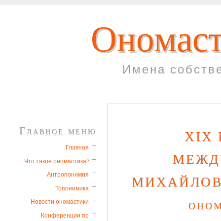
Ономаст
Имена собств
Главное меню
XIX
Главная
МЕЖД
Что такое ономастика?
Антропонимия
МИХАЙЛОВС
Топонимика
оном
Новости ономастики
Конференции по