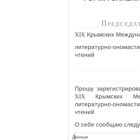
Председа
XIX Крымских Междун
литературно-ономасти
чтений
Прошу зарегистрирова
XIX Крымских Меж
литературно-ономасти
чтений
О себе сообщаю след
Данные