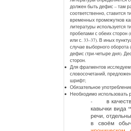
должен быть дефис – там ра
соответственно, ставится т
временных промежутков как в
литературы используется ти
пробелами с обеих сторон (
или с. 33–37). В иных пунк
случае выборного оборота (
дефис (три-четыре дня). Д
сторон.
Для фрагментов исследуем
словосочетаний, предложен
шрифт;
Обязательное употребление
Необходимо использовать 
- в качестве
“
кавычки вида
речи, отдельны
в своём обыч
ироническом 