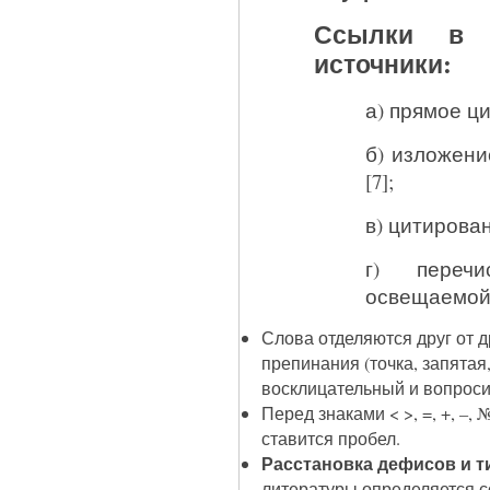
Ссылки в 
источники:
а) прямое ци
б) изложен
[7];
в) цитирован
г) переч
освещаемой в
Слова отделяются друг от 
препинания (точка, запятая,
восклицательный и вопроси
Перед знаками < >, =, +, –
ставится пробел.
Расстановка дефисов и т
литературы определяется с