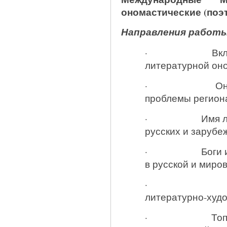
ономастические (поэ
Направления работы
· Вклад В.Н
литературной оно
· Ономастич
проблемы регион
· Имя литерат
русских и зарубе
· Боги и миф
в русской и миро
· Фольклор
литературно-худо
· Топопоэто