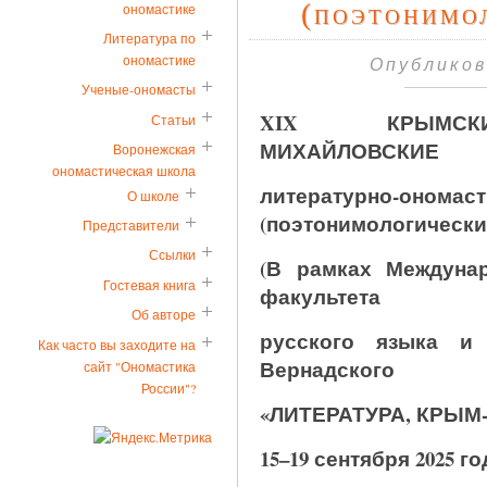
(поэтонимо
ономастике
Литература по
ономастике
Опубликов
Ученые-ономасты
XIX
КРЫМСКИЕ
Статьи
МИХАЙЛОВСКИЕ
Воронежская
ономастическая школа
литературно-ономаст
О школе
(поэтонимологически
Представители
Ссылки
(В рамках Междуна
Гостевая книга
факультета
Об авторе
русского языка и
Как часто вы заходите на
Вернадского
сайт "Ономастика
России"?
«ЛИТЕРАТУРА, КРЫМ-
15–19 сентября 2025 го