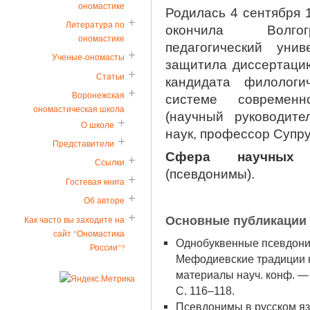
ономастике
Родилась 4 сентября 19
Литература по
окончила Волгог
ономастике
педагогический уни
Ученые-ономасты
защитила диссертацию
Статьи
кандидата филолог
Воронежская
системе современн
ономастическая школа
(научный руководит
О школе
наук, профессор Супрун
Представители
Сфера научных 
Ссылки
(псевдонимы).
Гостевая книга
Об авторе
Как часто вы заходите на
Основные публикации
сайт "Ономастика
Однобуквенные псевдоним
России"?
Мефодиевские традиции на
материалы науч. конф. — 
С. 116–118.
Псевдонимы в русском яз