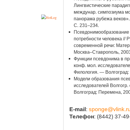
Лингвистические парадиг
междунар. симпозиума м
панорама рубежа веков».
С. 231–234.
Псевдонимообразование 
потребности человека // 
современной речи: Матери
Москва–Ставрополь, 2003
Функции псевдонима в пра
конф. мол. исследователей
Филология. — Волгоград: 
Модели образования псевд
исследователей Волгогр. 
Волгоград: Перемена, 200
Е-mail
:
sponge@vlink.r
Телефон
: (8442) 37-49