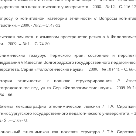
дарственного педагогического университета. - 2008. - № 12. - С. 116-12
опросу о когнитивной категории этничности // Вопросы когнити
вистики. – 2009. - № 2. – С. 47-52.
ическая личность в языковом пространстве региона // Филологиче
и. – 2009. ̶ № 1. – С. 74-80.
онимический тезаурус Пермского края: состояние и перспек
ледования // Известия Волгоградского государственного педагогичес
ерситета. Серия «Филологические науки» ̶ 2009. ̶ № 10 (44). – С. 66-7
егория этничности: к попытке структурирования // Извес
оградского гос. пед. ун-та. Сер. «Филологические науки». – 2009. № 2 (
64 – 66.
блемы лексикографии этнонимической лексики / Т.А. Сироткин
тник Сургутского государственного педагогического университета. – 2
2 (5). – С. 68-73.
иональный этнонимикон как полевая структура / Т.А. Сироткин