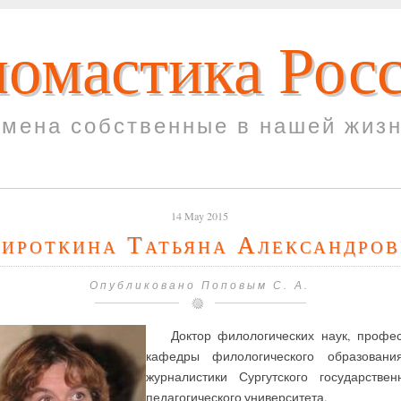
омастика Рос
мена собственные в нашей жиз
14 May 2015
ироткина Татьяна Александро
Опубликовано Поповым С. А.
Доктор филологических наук, профес
кафедры филологического образовани
журналистики Сургутского государствен
педагогического университета.