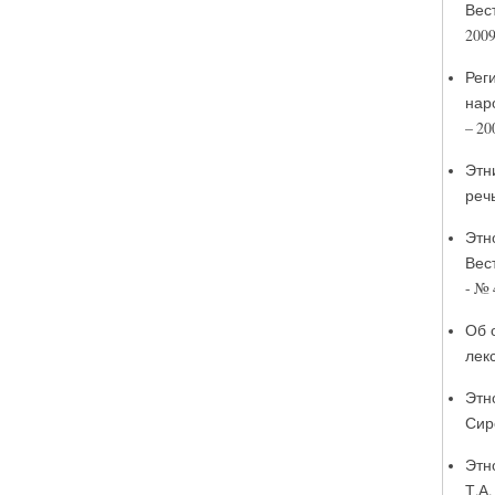
Вес
2009
Рег
нар
– 20
Этн
речь
Этн
Вес
- № 
Об 
лекс
Этн
Сиро
Этн
Т.А