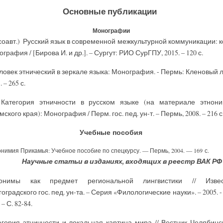
Основные публикации
Монографии
в соавт.) Русский язык в современной межкультурной коммуникации: к
графия / [Бирова И. и др.]. – Сургут: РИО СурГПУ, 2015. – 120 с.
еловек этнический в зеркале языка: Монография. - Пермь: Кленовый л
. – 265 с.
атегория этничности в русском языке (на материале этнон
ского края): Монография / Перм. гос. пед. ун-т. – Пермь, 2008. – 216 с
Учебные пособия
нимия Прикамья: Учебное пособие по спецкурсу. — Пермь, 2004. — 169 с.
Научные статьи в изданиях, входящих в реестр ВАК РФ
онимы как предмет региональной лингвистики // Извес
оградского гос. пед. ун-та. – Серия «Филологические науки». – 2005. -
. – С. 82-84.
егория этничности и локальная картина мира // Вестник Челябинс