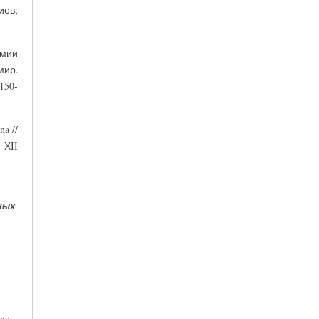
иев;
имии
мир.
150-
na //
 ХII
ных