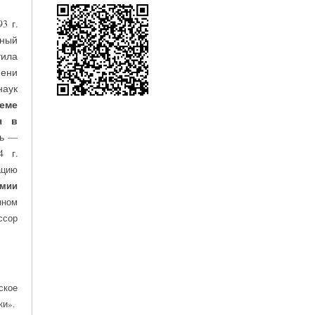
3 г.
ный
тила
пени
аук
еме
я в
ль —
4 г.
ацию
имии
нном
ссор
ское
ки».