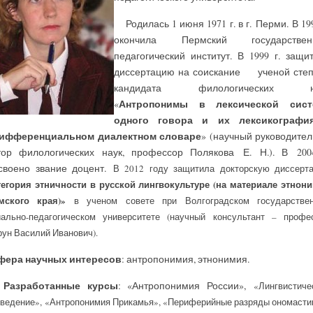
Родилась 1 июня 1971 г. в г. Перми. В 199
окончила Пермский государствен
педагогический институт. В 1999 г. защи
диссертацию на соискание ученой сте
кандидата филологических н
Антропонимы в лексической сист
«
одного говора и их лексикографи
ифференциальном диалектном словаре
» (научный руководите
тор филологических наук, профессор Полякова Е. Н.). В 200
своено звание доцент.
В 2012 году защитила докторскую диссерт
тегория этничности в русской лингвокультуре (на материале этнон
мского края)»
в ученом совете при Волгоградском государстве
иально-педагогическом университете (научный консультант – профе
ун Василий Иванович).
ра научных интересов
: антропонимия, этнонимия.
зработанные курсы
: «Антропонимия России»,
«Лингвистиче
еведение
»,
«Антропонимия Прикамья», «Периферийные разряды ономасти