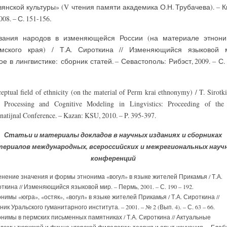
вянской культуры» (V чтения памяти академика О.Н. Трубачева). – К
008. – С. 151-156.
вания народов в изменяющейся России (на материале этнон
мского края) / Т.А. Сироткина // Изменяющийся языковой 
е в лингвистике: сборник статей. – Севастополь: Рибэст, 2009. – С. 
eptual field of ethnicity (on the material of Perm krai ethnonymy) / T. Sirotki
 Processing and Cognitive Modeling in Lingvistics: Proceeding of the
rnatijnal Conference. – Kazan: KSU, 2010. – P. 395-397.
Статьи и материалы докладов в научных изданиях
и сборниках
териалов международных, всероссийских
и межрегиональных науч
конференций
нение значения и формы этнонима «вогул» в языке жителей Прикамья / Т.А.
ткина // Изменяющийся языковой мир. – Пермь, 2001. – С. 190 – 192.
нимы «югра», «остяк», «вогул» в языке жителей Прикамья / Т.А. Сироткина //
ник Уральского гуманитарного института. – 2001. – № 2 (Вып. 4). – С. 63 – 66.
нимы в пермских письменных памятниках / Т.А. Сироткина // Актуальные