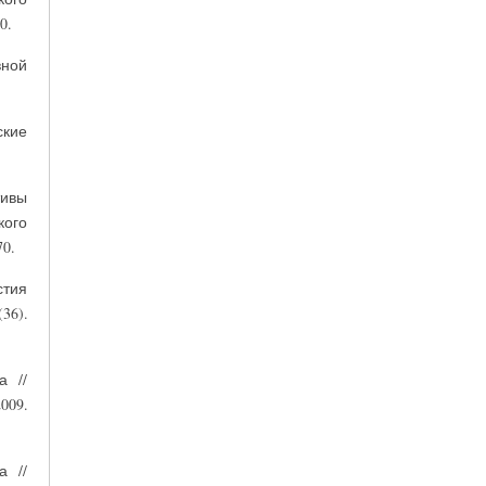
0.
вной
ские
тивы
кого
0.
тия
36).
а //
009.
а //