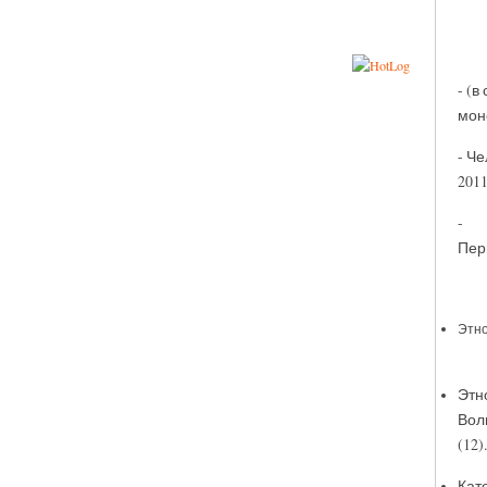
- (
моно
- Ч
2011
- К
Перм
Этно
Этн
Волг
(12)
Кат