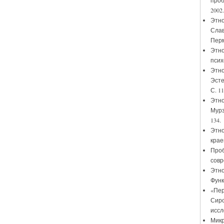
проб
2002.
Этно
Слав
Пермь
Этно
псих
Этно
Эсте
С. 11
Этно
Мурз
134.
Этно
крае
Проб
совр
Этно
Функ
«Пер
Сиро
иссл
Микр