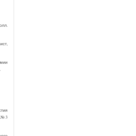
олл.
ист,
имии
.
тия
 № 3
кого