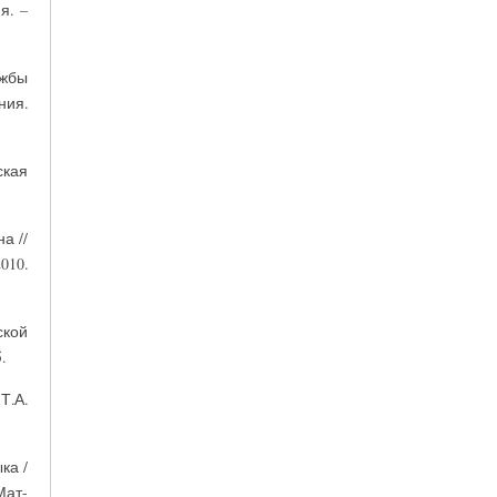
я. –
ужбы
ния.
ская
а //
010.
ской
.
Т.А.
ка /
Мат-