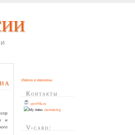
сии
ни
Имена и именины
вна
Контакты
s
po@bk.ru
onomatolog
сор
я и
ного
V-card: