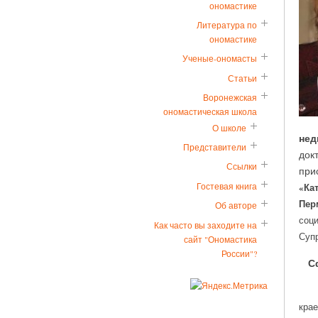
ономастике
Литература по
ономастике
Ученые-ономасты
Статьи
Воронежская
ономастическая школа
О школе
нед
Представители
док
Ссылки
при
Гостевая книга
«Ка
Пер
Об авторе
соц
Как часто вы заходите на
Супр
сайт "Ономастика
России"?
Сфе
Ра
кра