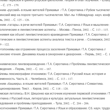
лемы тюркской и финно-угорской филологии: теория и опыт изучения. – Елабу
 – С. 175 – 179.
ним «русский» в языке жителей Прикамья / Т.А. Сироткина // Рубеж тысячеле
янский мир на пороге третьего тысячелетия. Мат-лы VIМеждунар. науч. конф.
, 2002. – С. 125 – 126.
ним «татары» в речи жителей Прикамья / Т.А. Сироткина // Язык и мышление:
ологические и лингвистические аспекты. – Москва – Пенза, 2002. – С. 113 – 115.
нимия как объект лингвистического краеведения Прикамья / Т.А. Сироткина //
тические и лингвистические аспекты анализа текста и речи. – Соликамск, 2002.
9 – 122.
топонимы как отражение процесса заселения Прикамья / Т.А. Сироткина //
инские чтения: Динамика языка в синхронии и диахронии. – Пермь, 2002. – С. 1
нимическое лингвокраеведение / Т.А. Сироткина // Проблемы лингвистическог
ведения. – Пермь, 2002. – С. 161 – 167.
лемы лексикографии этнонимов / Т.А. Сироткина // Русский язык: история и
еменность. Часть II. – Челябинск, 2002. – С. 113 – 117.
ним «башкиры» в языке жителей Прикамья / Т.А. Сироткина // Семантика.
ционирование. Текст. – Киров, 2002. – С. 118 – 120.
мская летопись» В.Н. Шишонко как источник изучения пермской этнонимии / Т
ткина // Русский язык, литература и культура: актуальные лингвистические
едования и проблемы преподавания. – Тула, 2002. – С. 204 – 206.
оэтнонимия Прикамья / Т.А. Сироткина // Язык и образование: Сб. науч. трудов