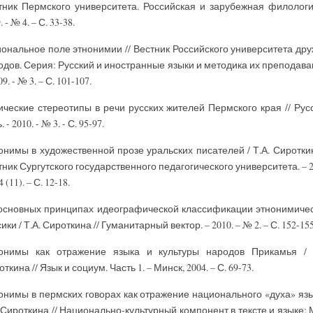
тник Пермского университета. Российская и зарубежная филологи
. - № 4. – С. 33-38.
иональное поле этнонимии // Вестник Российского университета др
одов. Серия: Русский и иностранные языки и методика их преподава
09. - № 3. – С. 101-107.
ические стереотипы в речи русских жителей Пермского края // Рус
. - 2010. - № 3. - С. 95-97.
онимы в художественной прозе уральских писателей / Т.А. Сироткин
тник Сургутского государственного педагогического университета. – 2
4 (11). – С. 12-18.
основных принципах идеографической классификации этнонимиче
ики / Т.А. Сироткина // Гуманитарный вектор. – 2010. – № 2. – С. 152-155
онимы как отражение языка и культуры народов Прикамья / 
ткина // Язык и социум. Часть 1. – Минск, 2004. – С. 69-73.
онимы в пермских говорах как отражение национального «духа» язы
. Сироткина // Национально-культурный компонент в тексте и языке: 