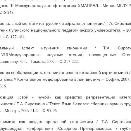
докл. III Междунар. науч. конф. под эгидой МАПРЯЛ. – Минск: МГЛУ, 2
 246-248.
иональный менталитет русских в зеркале этнонимии / Т.А. Сироткин
тник Луганского национального педагогического университета. – 200
. – С. 177-181.
еальный аспект изучения этнонимии / Т.А. Сиротк
VIIIМеждународные научные чтения, посвященные Степ
ашевичу. Ч. 1. – Гомель, 2007. – С. 217-222.
дства вербализации категории этничности в наивной картине мира / 
откина // Когнитивное моделирование в лингвистике. – София, 2007. 
316.
озиция «свой - чужой» как средство репрезентации катег
чности / Т.А. Сироткина // Текст. Язык. Человек: сборник научных тру
ч. – Мозырь, 2007. Ч. 2. – С. 95-96.
онимика как раздел ареальной лингвистики / Т.А. Сироткин
дународная конференция «Северное Причерноморье: к глуб