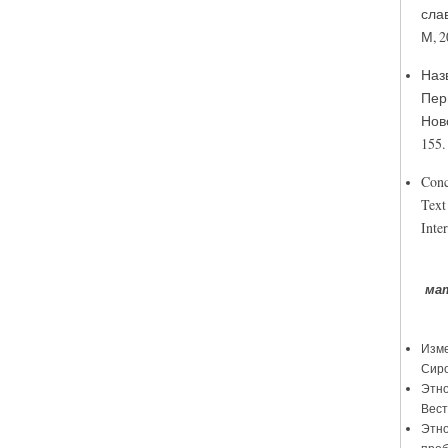
сла
М, 2
Наз
Пер
Ново
155.
Conc
Text
Inte
ма
Изме
Сиро
Этно
Вест
Этно