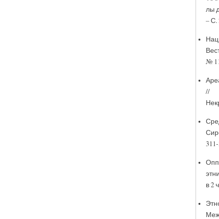
лы 
– С.
Нац
Вес
№ 11
Ар
// 
Некр
Сре
Сир
311-
Опп
этни
в 2 
Этн
Меж