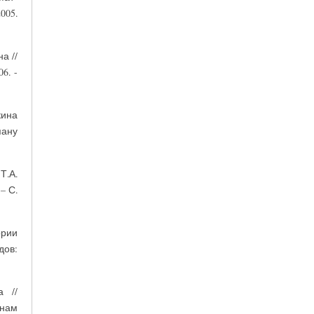
005.
а //
6. -
ина
ану
Т.А.
– С.
ории
дов:
а //
инам