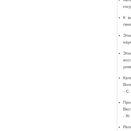
госу
К в
линг
Этн
наук
Этн
исс
унив
Кат
Волг
– С. 
Про
Вес
- № 
Рег