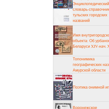
Энциклопедически
словарь-справочни
тульских городских
названий
Имя внутригородск
объекта: Об урбан
Беларуси XIV-нач. 
Топонимика
географических на
Амурской области
Поэтика онимной и
Воронежское