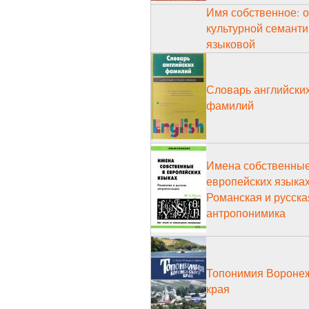
Имя собственное: о
культурной семанти
языковой
Словарь английски
фамилий
Имена собственные
европейских языках
Романская и русска
антропонимика
Топонимия Вороне
края