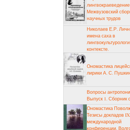
лингвокраеведение
Межвузовский сбор
научных трудов
Николаев Е.Р. Лич
имена саха в
лингвокультуролог
контексте.
Ономастика лицейс
лирики А. С. Пушки
Вопросы антропони
Выпуск 1. Сборник 
Ономастика Поволж
Тезисы докладов IX
международной
конференции. Волго