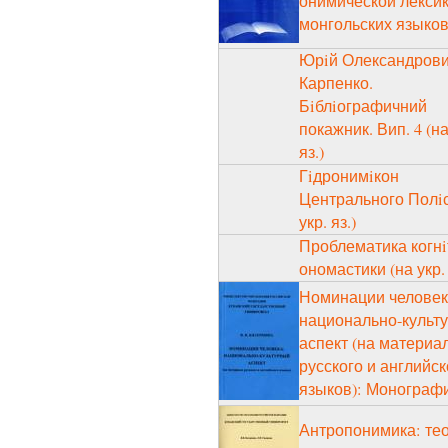
онимической лекси
монгольских языко
Юрiй Олександров
Карпенко.
Бiблiографичний
покажник. Вип. 4 (на
яз.)
Гiдронимiкон
Центрального Полiс
укр. яз.)
Проблематика когнi
ономастики (на укр. 
Номинации человек
национально-культ
аспект (на материа
русского и английск
языков): Монограф
Антропонимика: те