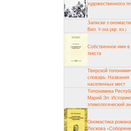
художественного те
Записки з ономасти
Вип. 9 (на укр. яз.)
Собственное имя в
текста
Тверской топоними
словарь: Названия
населенных мест
Топонимика Респуб
Марий Эл: Историко
этимологический а
Ономастика романа 
Лескова «Соборяне