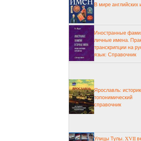
В мире английских 
Иностранные фами
личные имена. Пра
транскрипции на ру
язык: Справочник
Ярославль: историк
топонимический
справочник
Улицы Тулы. XVII в