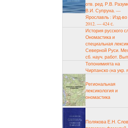
отв. ред. Р.В. Разум
В.И. Супруна. —
Ярославль : Изд-во
2012. — 424 с.
История русского с
Ономастика и
специальная лекси
Северной Руси. Ме
сб. науч. работ. Вып
Топонимията на
Чирпанско (на укр. я
Региональная
лексикология и
ономастика
Полякова Е.Н. Сло