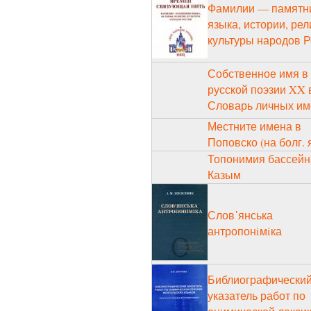
Фамилии — памятн
языка, истории, рел
культуры народов 
Собственное имя в
русской поэзии XX в
Словарь личных им
Местните имена в
Поповско (на болг. я
Топонимия бассейн
Казым
Слов᾽янська
антропонiмiка
Библиографически
указатель работ по