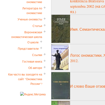
konferencia Bratislava 
ономастике
septembra 2002 (на с
Литература по
яз.)
ономастике
Ученые-ономасты
Статьи
Имя. Семантическа
Воронежская
ономастическая школа
О школе
Представители
Логос ономастики, 
Ссылки
2012.
Гостевая книга
Об авторе
Как часто вы заходите на
сайт "Ономастика
России"?
И слово Ваше отзо