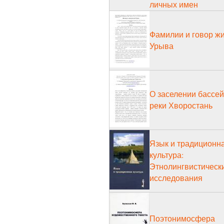
личных имен
Фамилии и говор ж
Урыва
О заселении бассе
реки Хворостань
Язык и традиционн
культура:
Этнолингвистическ
исследования
Поэтонимосфера