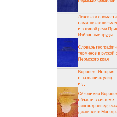
пермских фамилий
Лексика и ономасти
памятниках письме
и в живой речи При
Избранные труды
Словарь географич
терминов в руской 
Пермского края
Воронеж: История 
в названиях улиц. —
изд.
Ойконимия Вороне
области в системе
лингвокраеведческ
дисциплин: Моногр