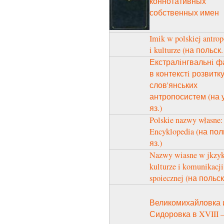
коннотативных
собственных имен
Imik w polskiej antro
i kulturze (на польск.
Екстралiнгвальнi ф
в контекстi розвитк
слов'янських
антропосистем (на у
яз.)
Polskie nazwy własne:
Encyklopedia (на пол
яз.)
Nazwy wiasne w jkzyk
kulturze i komunikacji
spoiecznej (на польск.
Великомихайловка 
Сидоровка в XVIII 