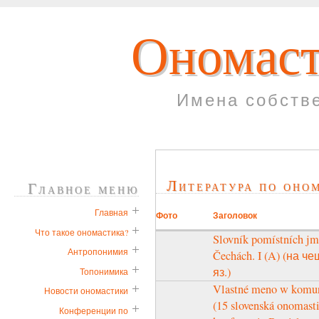
Ономаст
Имена собств
Литература по оно
Главное меню
Главная
Фото
Заголовок
Что такое ономастика?
Slovník pomístních jm
Антропонимия
Čechách. I (A) (на че
яз.)
Топонимика
Vlastné meno w komun
Новости ономастики
(15 slovenská onomast
Конференции по