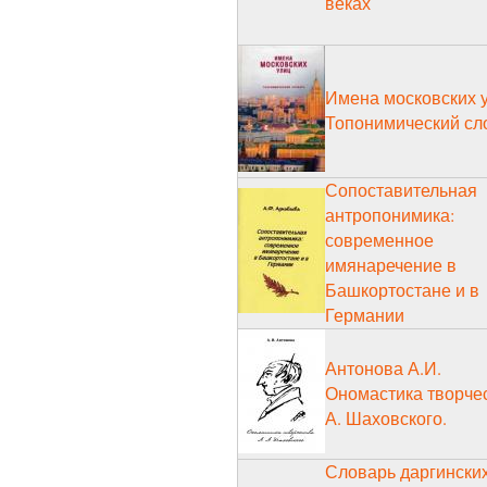
веках
Имена московских 
Топонимический сл
Сопоставительная
антропонимика:
современное
имянаречение в
Башкортостане и в
Германии
Антонова А.И.
Ономастика творчес
А. Шаховского.
Словарь даргински