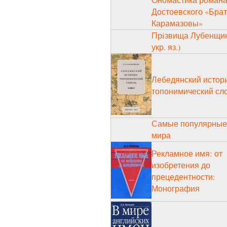
Ономастика романа
Достоевского «Бра
Карамазовы»
Прiзвища Лубенщин
укр. яз.)
Лебедянский истор
топонимический сл
Самые популярные
мира
Рекламное имя: от
изобретения до
прецедентности:
Монография