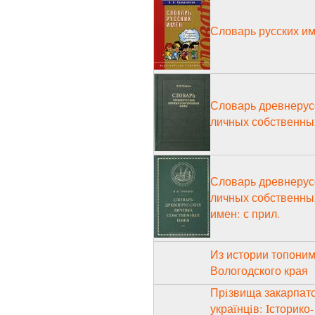
Словарь русских и
Словарь древнерус
личных собственны
Словарь древнерус
личных собственны
имен: с прил.
Из истории топони
Вологодского края
Прiзвища закарпат
украïнцiв: Iсторико-