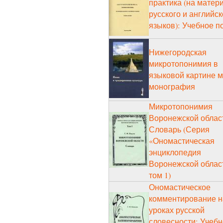
практика (на матер
русского и английск
языков): Учебное п
Нижегородская
микротопонимия в
языковой картине м
монография
Микротопонимия
Воронежской облас
Словарь (Серия
«Ономастическая
энциклопедия
Воронежской облас
том 1)
Ономастическое
комментирование н
уроках русской
словесности: Учеб