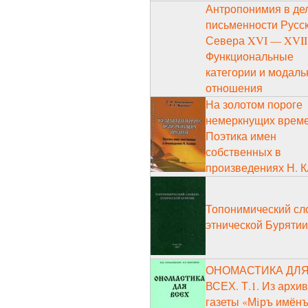
Антропонимия в де
письменности Русс
Севера XVI — XVII 
Функциональные
категории и модал
отношения
На золотом пороге
немеркнущих време
Поэтика имен
собственных в
произведениях Н. 
Топонимический сл
этнической Бурятии
ОНОМАСТИКА ДЛ
ВСЕХ. Т.1. Из архи
газеты «Мiръ имёнъ